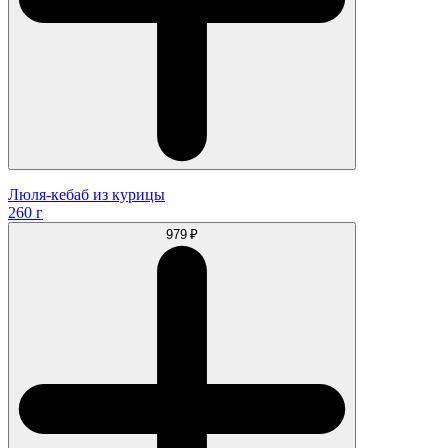
Люля-кебаб из курицы
260 г
979 ₽