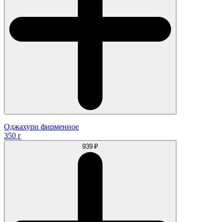
Оджахури фирменное
350 г
939 ₽