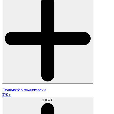
Люля-кебаб по-аджарски
370 г
1 059 ₽