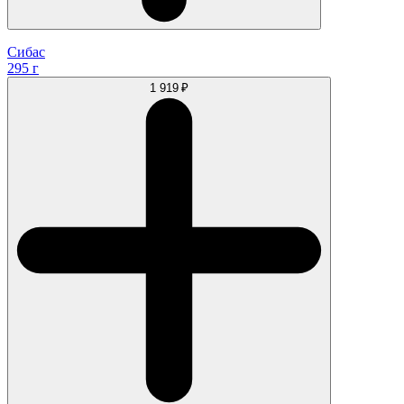
Сибас
295 г
1 919 ₽