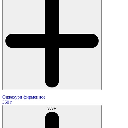
Оджахури фирменное
350 г
939 ₽