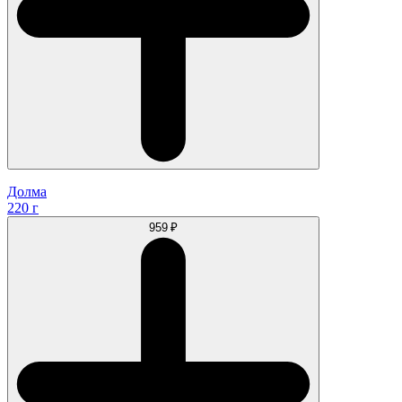
Долма
220 г
959 ₽