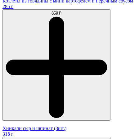
Котлеты из говядины с мини картофелем и перечным соусом
285 г
859 ₽
Хинкали сыр и шпинат (3шт.)
315 г