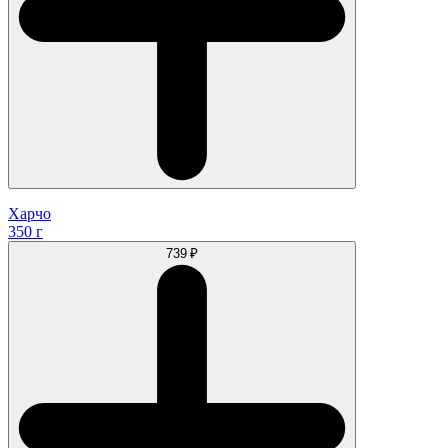
Харчо
350 г
739 ₽