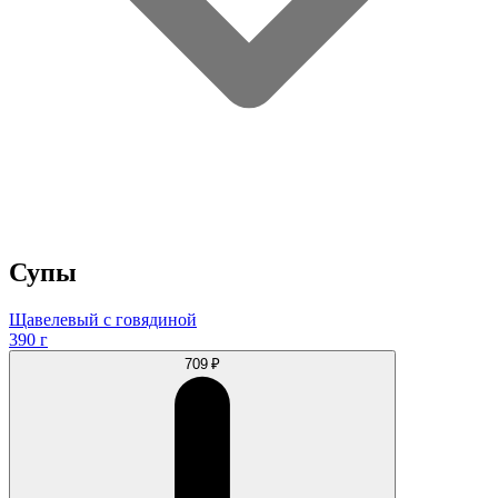
Супы
Щавелевый с говядиной
390 г
709 ₽