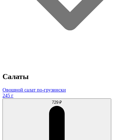
Салаты
Овощной салат по-грузински
245 г
729 ₽