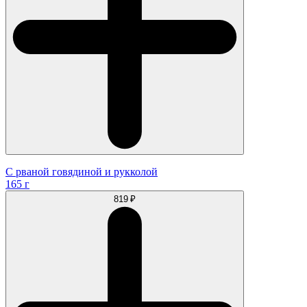
С рваной говядиной и рукколой
165 г
819 ₽