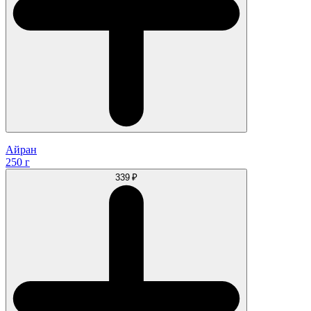
Айран
250 г
339 ₽