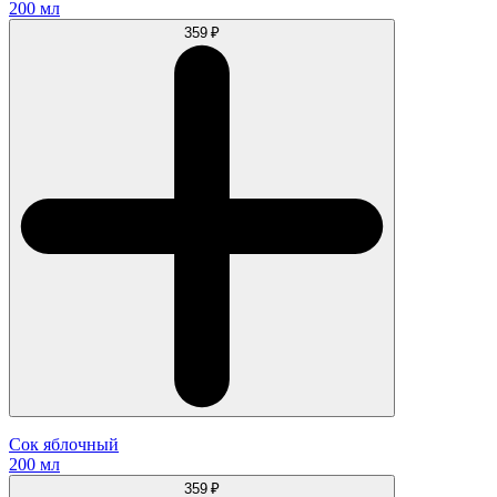
200 мл
359 ₽
Сок яблочный
200 мл
359 ₽