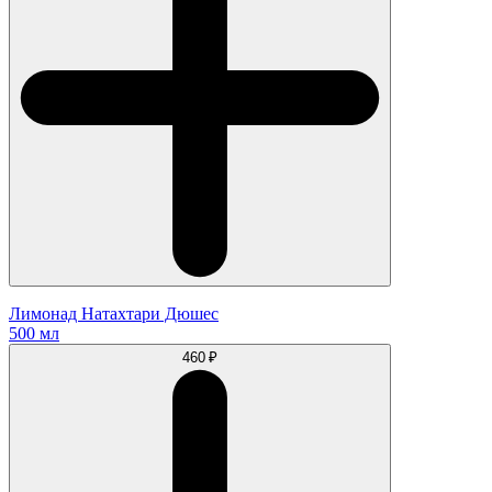
Лимонад Натахтари Дюшес
500 мл
460 ₽