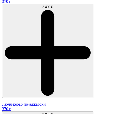
370 г
2 409 ₽
Люля-кебаб по-аджарски
370 г