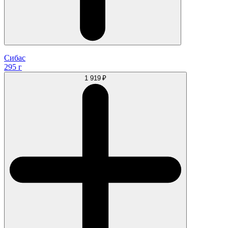
Сибас
295 г
1 919 ₽