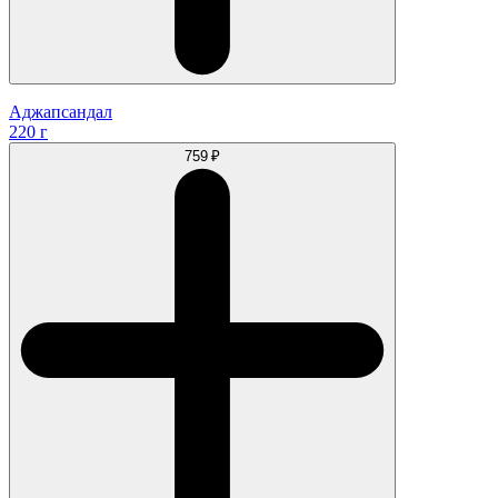
Аджапсандал
220 г
759 ₽