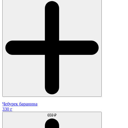
Чебурек баранина
330 г
659 ₽