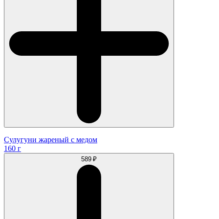
Сулугуни жареный с медом
160 г
589 ₽