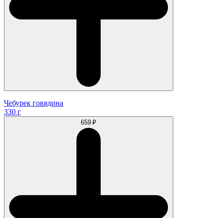
Чебурек говядина
330 г
659 ₽