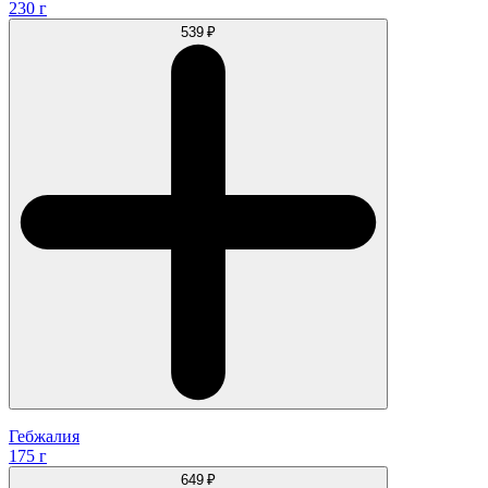
230 г
539 ₽
Гебжалия
175 г
649 ₽