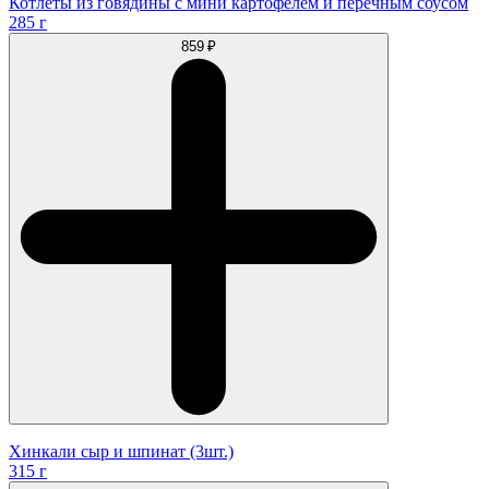
Котлеты из говядины с мини картофелем и перечным соусом
285 г
859 ₽
Хинкали сыр и шпинат (3шт.)
315 г