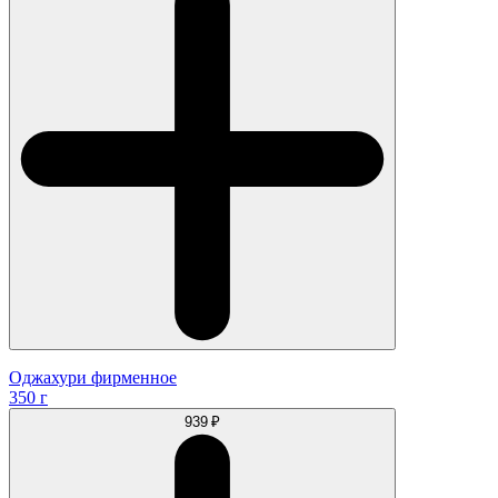
Оджахури фирменное
350 г
939 ₽