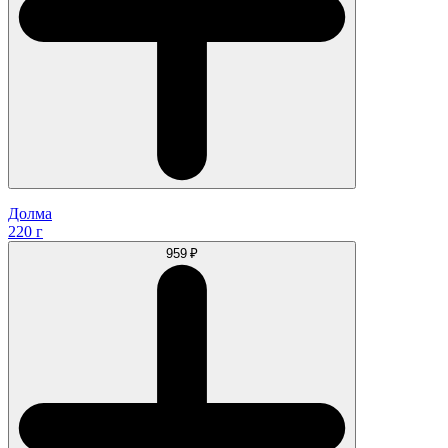
Долма
220 г
959 ₽