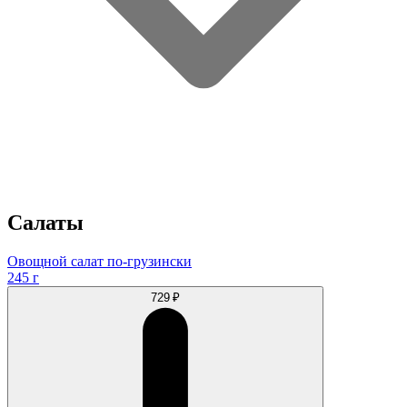
Салаты
Овощной салат по-грузински
245 г
729 ₽