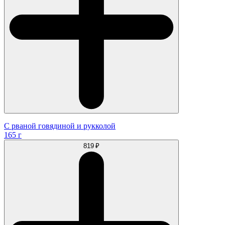
С рваной говядиной и рукколой
165 г
819 ₽